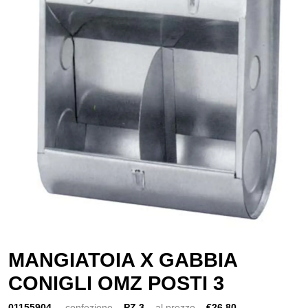
MANGIATOIA X GABBIA
CONIGLI OMZ POSTI 3
01155904
confezione
PZ 3
al prezzo
€26,80