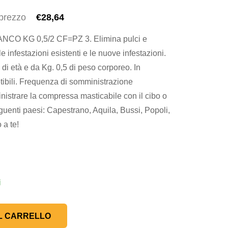
 prezzo
€28,64
O KG 0,5/2 CF=PZ 3. Elimina pulci e
infestazioni esistenti e le nuove infestazioni.
e di età e da Kg. 0,5 di peso corporeo. In
ibili. Frequenza di somministrazione
istrare la compressa masticabile con il cibo o
uenti paesi: Capestrano, Aquila, Bussi, Popoli,
 a te!
i
L CARRELLO