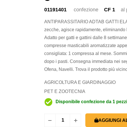
01191401
confezione
CF 1
al
ANTIPARASSITARIO ADTAB GATTI ELANC
zecche, agisce rapidamente, eliminando le 
Adatto per gatti e gattini dalle 8 settiman
compresse masticabili aromatizzate appet
consigliata: 1 compressa al mese. Sommin
dopo i pasti. Consegna immediata nei seg
Ofena, Navelli. Trova il prodotto più vicino
AGRICOLTURA E GIARDINAGGIO
PET E ZOOTECNIA
Disponibile confezione da 1 pezz
AGGIUNGI A