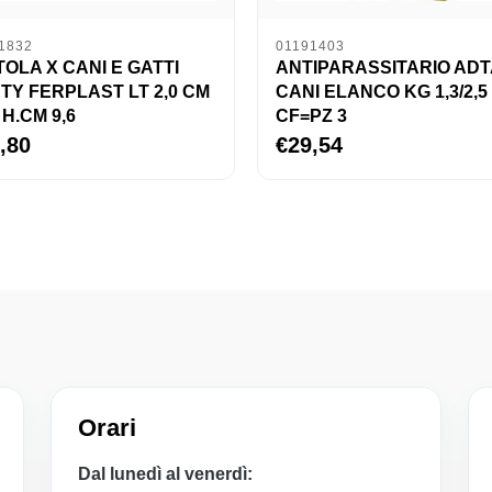
1832
01191403
TOLA X CANI E GATTI
ANTIPARASSITARIO AD
TY FERPLAST LT 2,0 CM
CANI ELANCO KG 1,3/2,5
 H.CM 9,6
CF=PZ 3
,80
€29,54
Orari
Dal lunedì al venerdì: