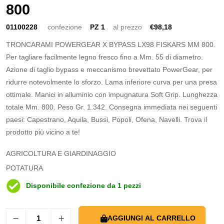
800
01100228
confezione
PZ 1
al prezzo
€98,18
TRONCARAMI POWERGEAR X BYPASS LX98 FISKARS MM 800.
Per tagliare facilmente legno fresco fino a Mm. 55 di diametro.
Azione di taglio bypass e meccanismo brevettato PowerGear, per
ridurre notevolmente lo sforzo. Lama inferiore curva per una presa
ottimale. Manici in alluminio con impugnatura Soft Grip. Lunghezza
totale Mm. 800. Peso Gr. 1.342. Consegna immediata nei seguenti
paesi: Capestrano, Aquila, Bussi, Popoli, Ofena, Navelli. Trova il
prodotto più vicino a te!
AGRICOLTURA E GIARDINAGGIO
POTATURA
Disponibile confezione da 1 pezzi
AGGIUNGI AL CARRELLO