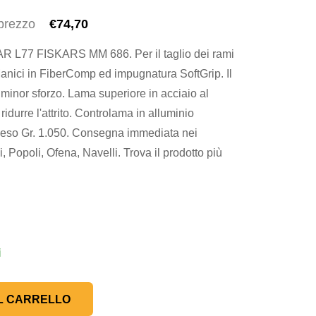
 prezzo
€74,70
 FISKARS MM 686. Per il taglio dei rami
Manici in FiberComp ed impugnatura SoftGrip. Il
inor sforzo. Lama superiore in acciaio al
idurre l'attrito. Controlama in alluminio
Peso Gr. 1.050. Consegna immediata nei
 Popoli, Ofena, Navelli. Trova il prodotto più
i
L CARRELLO