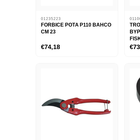
01235223
0110
FORBICE POTA P110 BAHCO
TRO
CM 23
BYP
FIS
€74,18
€73