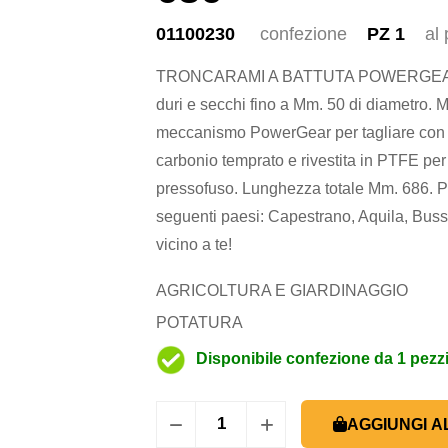
01100230
confezione
PZ 1
al
TRONCARAMI A BATTUTA POWERGEAR L77
duri e secchi fino a Mm. 50 di diametro. 
meccanismo PowerGear per tagliare con m
carbonio temprato e rivestita in PTFE per r
pressofuso. Lunghezza totale Mm. 686. 
seguenti paesi: Capestrano, Aquila, Bussi,
vicino a te!
AGRICOLTURA E GIARDINAGGIO
POTATURA
Disponibile confezione da 1 pezz
AGGIUNGI A