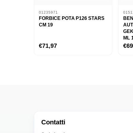
01235971
0151
FORBICE POTA P126 STARS
BEN
CM 19
AU
GEK
ML 
€71,97
€69
Contatti