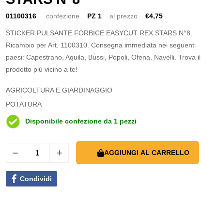
01100316
confezione
PZ 1
al prezzo
€4,75
STICKER PULSANTE FORBICE EASYCUT REX STARS N°8.
Ricambio per Art. 1100310. Consegna immediata nei seguenti
paesi: Capestrano, Aquila, Bussi, Popoli, Ofena, Navelli. Trova il
prodotto più vicino a te!
AGRICOLTURA E GIARDINAGGIO
POTATURA
Disponibile confezione da 1 pezzi
AGGIUNGI AL CARRELLO
Condividi