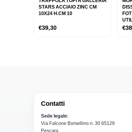
TRAPPOLA TOPI A GALLERIA
MOR
STARS ACCIAIO ZINC CM
DIS
10X24 H.CM 10
FOT
UTI
€39,30
€38
Contatti
Sede legale:
Via Falcone Borsellino n. 30 65129
Pescara