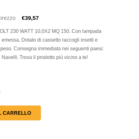
 prezzo
€39,57
T 230 WATT 10,0X2 MQ 150. Con lampada
ce emessa. Dotato di cassetto raccogli insetti e
appeso. Consegna immediata nei seguenti paesi:
avelli. Trova il prodotto più vicino a te!
i
L CARRELLO