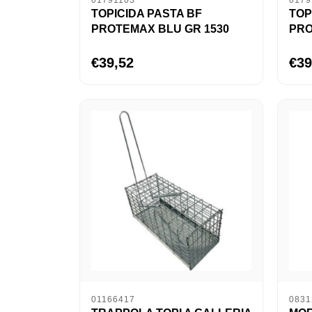
01791103
0179
TOPICIDA PASTA BF
TOP
PROTEMAX BLU GR 1530
PRO
€39,52
€39
01166417
0831