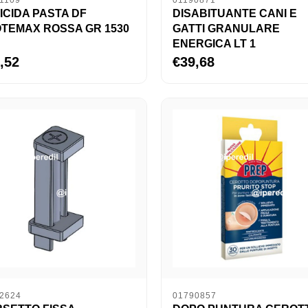
1109
01190871
ICIDA PASTA DF
DISABITUANTE CANI E
TEMAX ROSSA GR 1530
GATTI GRANULARE
ENERGICA LT 1
,52
€39,68
2624
01790857