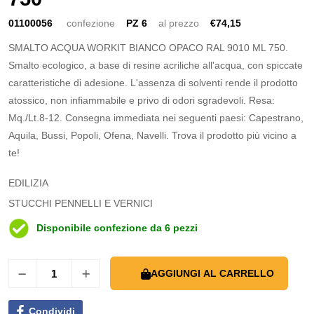
01100056
confezione
PZ 6
al prezzo
€74,15
SMALTO ACQUA WORKIT BIANCO OPACO RAL 9010 ML 750.
Smalto ecologico, a base di resine acriliche all'acqua, con spiccate
caratteristiche di adesione. L'assenza di solventi rende il prodotto
atossico, non infiammabile e privo di odori sgradevoli. Resa:
Mq./Lt.8-12. Consegna immediata nei seguenti paesi: Capestrano,
Aquila, Bussi, Popoli, Ofena, Navelli. Trova il prodotto più vicino a
te!
EDILIZIA
STUCCHI PENNELLI E VERNICI
Disponibile confezione da 6 pezzi
AGGIUNGI AL CARRELLO
Condividi