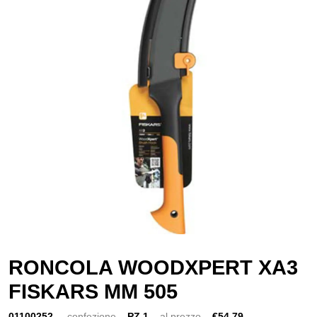
RONCOLA WOODXPERT XA3
FISKARS MM 505
01100252
confezione
PZ 1
al prezzo
€54,79