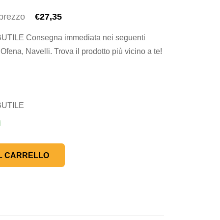
 prezzo
€27,35
ILE Consegna immediata nei seguenti
fena, Navelli. Trova il prodotto più vicino a te!
BUTILE
i
L CARRELLO