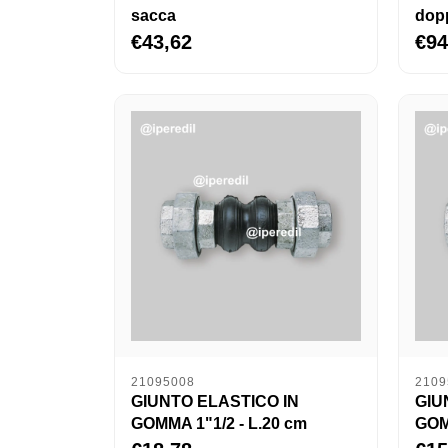
sacca
dop
€43,62
€94
21095008
2109
GIUNTO ELASTICO IN
GIU
GOMMA 1"1/2 - L.20 cm
GOM