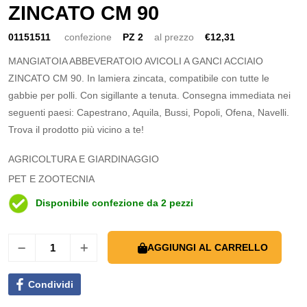
ZINCATO CM 90
01151511
confezione
PZ 2
al prezzo
€12,31
MANGIATOIA ABBEVERATOIO AVICOLI A GANCI ACCIAIO
ZINCATO CM 90. In lamiera zincata, compatibile con tutte le
gabbie per polli. Con sigillante a tenuta. Consegna immediata nei
seguenti paesi: Capestrano, Aquila, Bussi, Popoli, Ofena, Navelli.
Trova il prodotto più vicino a te!
AGRICOLTURA E GIARDINAGGIO
PET E ZOOTECNIA
Disponibile confezione da 2 pezzi
AGGIUNGI AL CARRELLO
Condividi