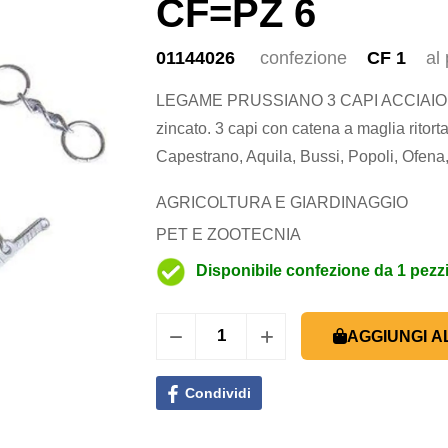
CF=PZ 6
01144026
confezione
CF 1
al
LEGAME PRUSSIANO 3 CAPI ACCIAIO ZI
zincato. 3 capi con catena a maglia ritor
Capestrano, Aquila, Bussi, Popoli, Ofena, N
AGRICOLTURA E GIARDINAGGIO
PET E ZOOTECNIA
Disponibile confezione da 1 pezz
AGGIUNGI A
Condividi