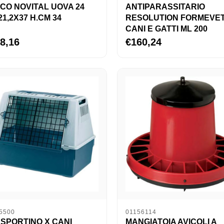
ECO NOVITAL UOVA 24
ANTIPARASSITARIO
21,2X37 H.CM 34
RESOLUTION FORMEVE
CANI E GATTI ML 200
8,16
€160,24
5500
01156114
SPORTINO X CANI
MANGIATOIA AVICOLI A