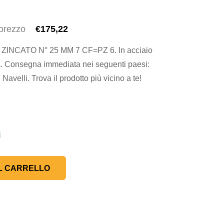
 prezzo
€175,22
NCATO N° 25 MM 7 CF=PZ 6. In acciaio
ta. Consegna immediata nei seguenti paesi:
avelli. Trova il prodotto più vicino a te!
i
L CARRELLO