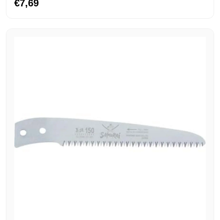
€7,69