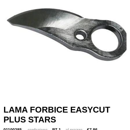
LAMA FORBICE EASYCUT
PLUS STARS
01100285
confezione
PZ 1
al prezzo
€7,86