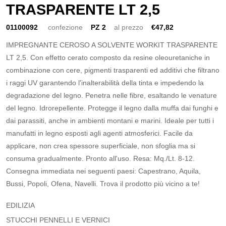
TRASPARENTE LT 2,5
01100092
confezione
PZ 2
al prezzo
€47,82
IMPREGNANTE CEROSO A SOLVENTE WORKIT TRASPARENTE
LT 2,5. Con effetto cerato composto da resine oleouretaniche in
combinazione con cere, pigmenti trasparenti ed additivi che filtrano
i raggi UV garantendo l'inalterabilità della tinta e impedendo la
degradazione del legno. Penetra nelle fibre, esaltando le venature
del legno. Idrorepellente. Protegge il legno dalla muffa dai funghi e
dai parassiti, anche in ambienti montani e marini. Ideale per tutti i
manufatti in legno esposti agli agenti atmosferici. Facile da
applicare, non crea spessore superficiale, non sfoglia ma si
consuma gradualmente. Pronto all'uso. Resa: Mq./Lt. 8-12.
Consegna immediata nei seguenti paesi: Capestrano, Aquila,
Bussi, Popoli, Ofena, Navelli. Trova il prodotto più vicino a te!
EDILIZIA
STUCCHI PENNELLI E VERNICI