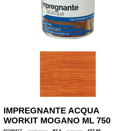
IMPREGNANTE ACQUA
WORKIT MOGANO ML 750
01100417
confezione
PZ 6
al prezzo
€53,98