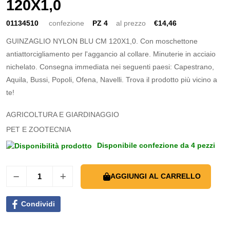
120X1,0
01134510
confezione
PZ 4
al prezzo
€14,46
GUINZAGLIO NYLON BLU CM 120X1,0. Con moschettone
antiattorcigliamento per l'aggancio al collare. Minuterie in acciaio
nichelato. Consegna immediata nei seguenti paesi: Capestrano,
Aquila, Bussi, Popoli, Ofena, Navelli. Trova il prodotto più vicino a
te!
AGRICOLTURA E GIARDINAGGIO
PET E ZOOTECNIA
Disponibile confezione da 4 pezzi
AGGIUNGI AL CARRELLO
Condividi