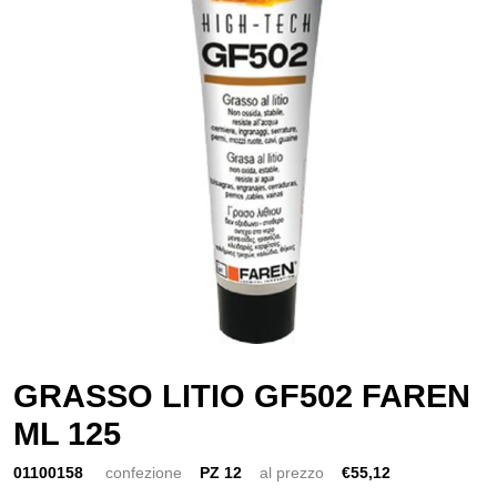
GRASSO LITIO GF502 FAREN
ML 125
01100158
confezione
PZ 12
al prezzo
€55,12