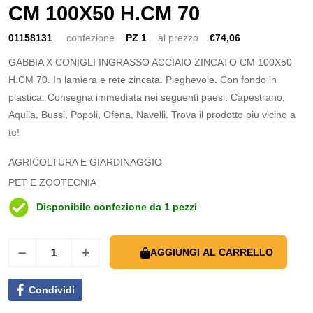
CM 100X50 H.CM 70
01158131
confezione
PZ 1
al prezzo
€74,06
GABBIA X CONIGLI INGRASSO ACCIAIO ZINCATO CM 100X50
H.CM 70. In lamiera e rete zincata. Pieghevole. Con fondo in
plastica. Consegna immediata nei seguenti paesi: Capestrano,
Aquila, Bussi, Popoli, Ofena, Navelli. Trova il prodotto più vicino a
te!
AGRICOLTURA E GIARDINAGGIO
PET E ZOOTECNIA
Disponibile confezione da 1 pezzi
AGGIUNGI AL CARRELLO
Condividi