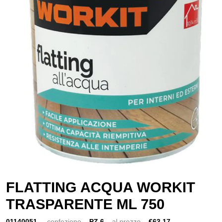
FLATTING ACQUA WORKIT
TRASPARENTE ML 750
01140051
confezione
PZ 6
al prezzo
€63,17