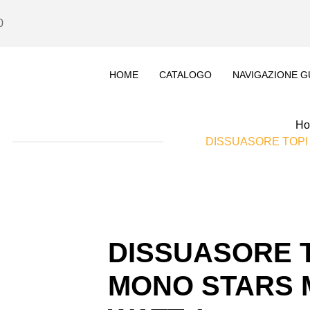
0
HOME
CATALOGO
NAVIGAZIONE G
H
DISSUASORE TOPI 
DISSUASORE T
MONO STARS M