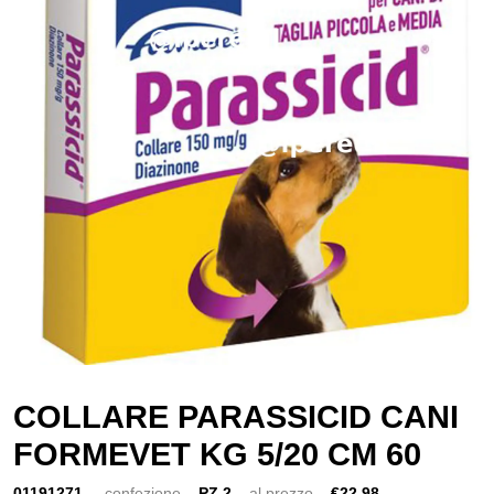
COLLARE PARASSICID CANI
FORMEVET KG 5/20 CM 60
01191271
confezione
PZ 2
al prezzo
€22,98