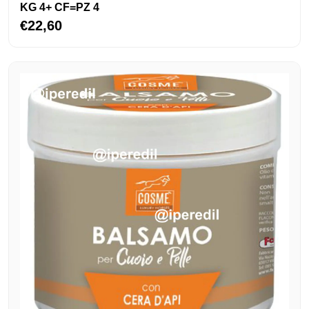
KG 4+ CF=PZ 4
€22,60