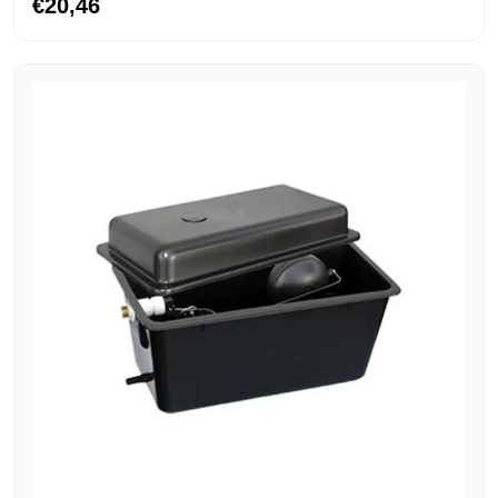
€20,46