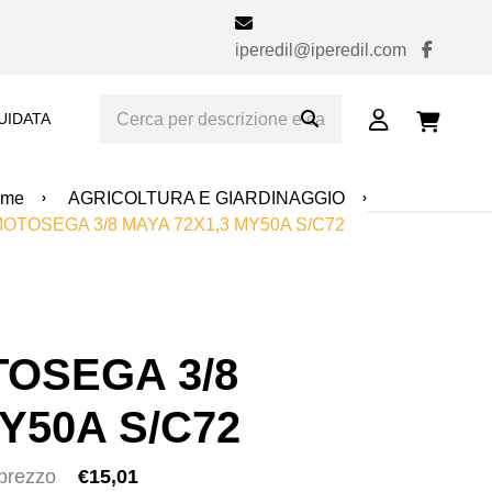
iperedil@iperedil.com
UIDATA
ome
AGRICOLTURA E GIARDINAGGIO
OTOSEGA 3/8 MAYA 72X1,3 MY50A S/C72
OSEGA 3/8
Y50A S/C72
 prezzo
€15,01