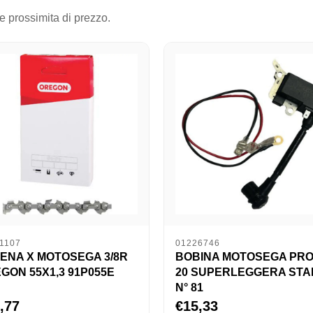
 e prossimita di prezzo.
1107
01226746
ENA X MOTOSEGA 3/8R
BOBINA MOTOSEGA PR
GON 55X1,3 91P055E
20 SUPERLEGGERA STA
N° 81
,77
€15,33