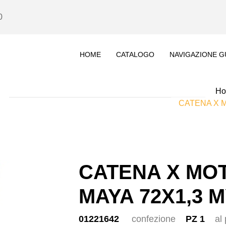
0
HOME
CATALOGO
NAVIGAZIONE G
H
CATENA X M
CATENA X MOT
MAYA 72X1,3 M
01221642
confezione
PZ 1
al