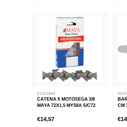
01221644
0122
CATENA X MOTOSEGA 3/8
BAR
MAYA 72X1,5 MY58A S/C72
CM 
€14,57
€14