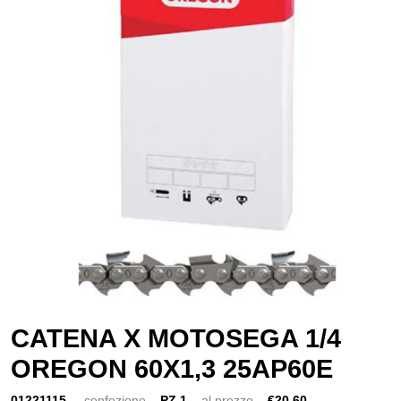
CATENA X MOTOSEGA 1/4
OREGON 60X1,3 25AP60E
01221115
confezione
PZ 1
al prezzo
€20,60