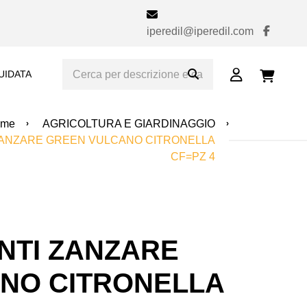
iperedil@iperedil.com
UIDATA
ome
AGRICOLTURA E GIARDINAGGIO
ZANZARE GREEN VULCANO CITRONELLA
CF=PZ 4
NTI ZANZARE
NO CITRONELLA