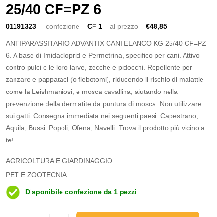
25/40 CF=PZ 6
01191323
confezione
CF 1
al prezzo
€48,85
ANTIPARASSITARIO ADVANTIX CANI ELANCO KG 25/40 CF=PZ
6. A base di Imidacloprid e Permetrina, specifico per cani. Attivo
contro pulci e le loro larve, zecche e pidocchi. Repellente per
zanzare e pappataci (o flebotomi), riducendo il rischio di malattie
come la Leishmaniosi, e mosca cavallina, aiutando nella
prevenzione della dermatite da puntura di mosca. Non utilizzare
sui gatti. Consegna immediata nei seguenti paesi: Capestrano,
Aquila, Bussi, Popoli, Ofena, Navelli. Trova il prodotto più vicino a
te!
AGRICOLTURA E GIARDINAGGIO
PET E ZOOTECNIA
Disponibile confezione da 1 pezzi