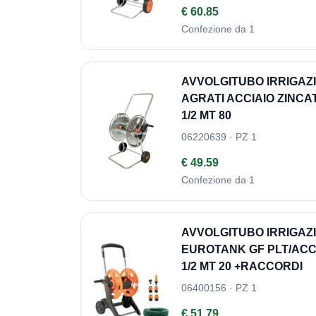
€ 60.85
Confezione da 1
AVVOLGITUBO IRRIGA
AGRATI ACCIAIO ZINCA
1/2 MT 80
06220639 · PZ 1
€ 49.59
Confezione da 1
AVVOLGITUBO IRRIGA
EUROTANK GF PLT/ACC
1/2 MT 20 +RACCORDI
06400156 · PZ 1
€ 51.79