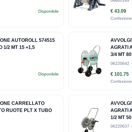
06600165 ·
€ 43.09
Disponibile
Confezione
IONE AUTOROLL 574515
AVVOLGI
1/2 MT 15 +1,5
AGRATI 
3/4 MT 80
06220642 ·
€ 101.75
Disponibile
Confezione
ZIONE CARRELLATO
AVVOLGI
TO RUOTE PLT X TUBO
AGRATI 
1/2 MT 50
06220637 ·