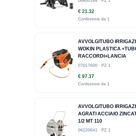
06600164 · PZ 1
€ 21.32
Confezione da 1
AVVOLGITUBO IRRIGAZ
WOKIN PLASTICA +TUBO 
RACCORDI+LANCIA
07017600 · PZ 1
€ 97.37
Confezione da 1
AVVOLGITUBO IRRIGA
AGRATI ACCIAIO ZINCA
1/2 MT 110
06220641 · PZ 1