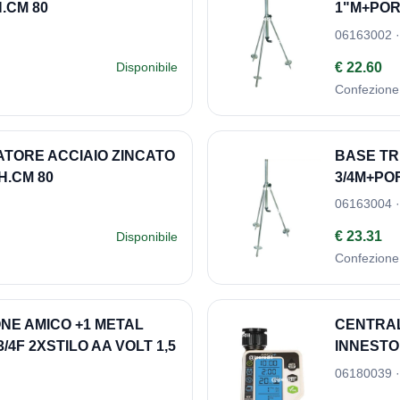
.CM 80
1"M+POR
06163002 ·
€ 22.60
Disponibile
Confezione
ATORE ACCIAIO ZINCATO
BASE TR
H.CM 80
3/4M+PO
06163004 ·
€ 23.31
Disponibile
Confezione
NE AMICO +1 METAL
CENTRAL
/4F 2XSTILO AA VOLT 1,5
INNESTO 
06180039 ·