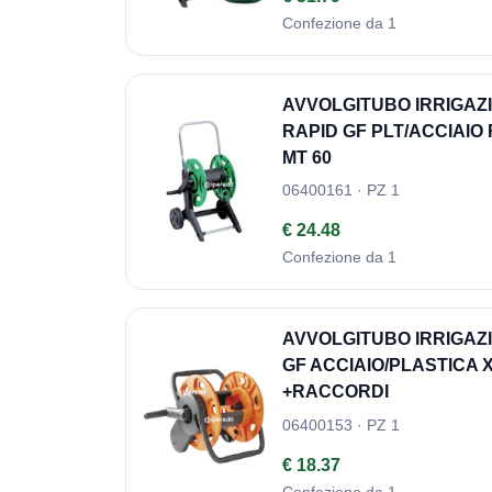
Confezione da 1
AVVOLGITUBO IRRIGA
RAPID GF PLT/ACCIAIO 
MT 60
06400161 · PZ 1
€ 24.48
Confezione da 1
AVVOLGITUBO IRRIGAZI
GF ACCIAIO/PLASTICA X
+RACCORDI
06400153 · PZ 1
€ 18.37
Confezione da 1