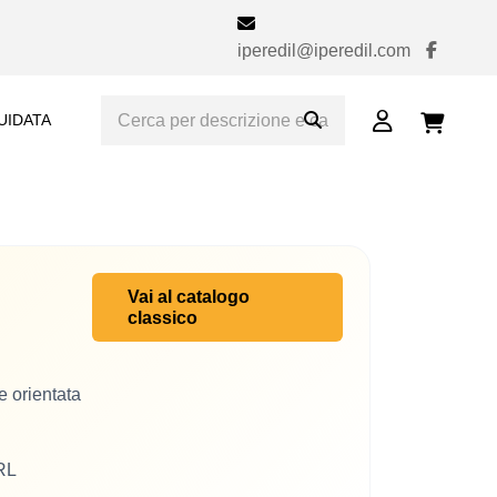
iperedil@iperedil.com
UIDATA
Vai al catalogo
classico
 orientata
URL