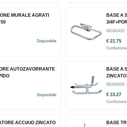
IONE MURALE AGRATI
BASE A 
 50
3/4F+P
06162423 ·
€ 21.75
Disponibile
Confezione
ATORE AUTOZAVORRANTE
BASE A 
PIDO
ZINCAT
06162425 ·
€ 33.27
Disponibile
Confezione
ATORE ACCIAIO ZINCATO
BASE TR